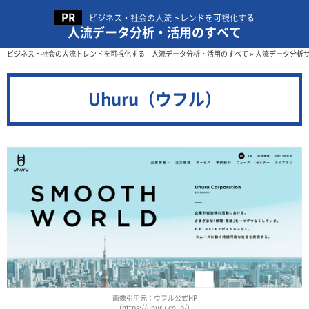
ビジネス・社会の人流トレンドを可視化する
人流データ分析・活用のすべて
ビジネス・社会の人流トレンドを可視化する 人流データ分析・活用のすべて
»
人流データ分析
Uhuru（ウフル）
画像引用元：ウフル公式HP
（https://uhuru.co.jp/）