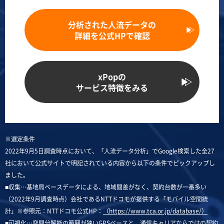
分析された人流データの
詳細を公式HPで確認
xPopの
サービス特徴をみる
※選定条件
2022年9月5日調査時点において、「人流データ分析」でGoogle検索した全27
社において公式サイトで明記されている内容から以下の条件でピックアップし
ました。
■収集…基地局ベースデータによる、地域間差がなく、契約台数が一番多い
（2022年9月調査時点）会社であるNTTドコモが提供する「モバイル空間統
計」※参照元：NTTドコモ公式HP：
（https://www.tca.or.jp/database/）
■可視化…空間分解能の範囲が狭いGPSベースと、通信キャリアならではの契約