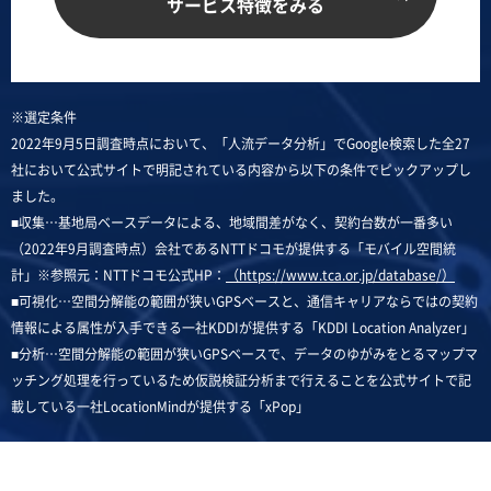
サービス特徴をみる
※選定条件
2022年9月5日調査時点において、「人流データ分析」でGoogle検索した全27
社において公式サイトで明記されている内容から以下の条件でピックアップし
ました。
■収集…基地局ベースデータによる、地域間差がなく、契約台数が一番多い
（2022年9月調査時点）会社であるNTTドコモが提供する「モバイル空間統
計」※参照元：NTTドコモ公式HP：
（https://www.tca.or.jp/database/）
■可視化…空間分解能の範囲が狭いGPSベースと、通信キャリアならではの契約
情報による属性が入手できる一社KDDIが提供する「KDDI Location Analyzer」
■分析…空間分解能の範囲が狭いGPSベースで、データのゆがみをとるマップマ
ッチング処理を行っているため仮説検証分析まで行えることを公式サイトで記
載している一社LocationMindが提供する「xPop」