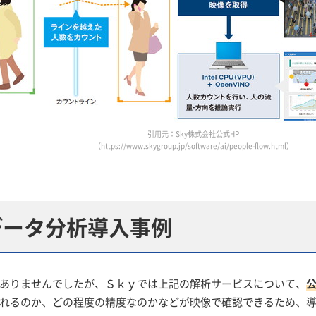
引用元：Sky株式会社公式HP
（https://www.skygroup.jp/software/ai/people-flow.html）
データ分析導入事例
ありませんでしたが、Ｓｋｙでは上記の解析サービスについて、
れるのか、どの程度の精度なのかなどが映像で確認できるため、