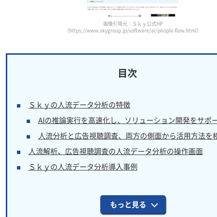
画像引用元：Ｓｋｙ公式HP
（https://www.skygroup.jp/software/ai/people-flow.html）
Ｓｋｙの人流データ分析の特徴
AIの推論実行を高速化し、ソリューション開発をサポ
人流分析と広告視聴調査、両方の側面から活用方法を
人流解析、広告視聴調査の人流データ分析の操作画面
Ｓｋｙの人流データ分析導入事例
もっと見る