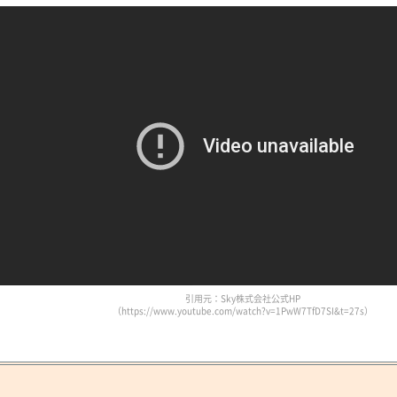
引用元：Sky株式会社公式HP
（https://www.youtube.com/watch?v=1PwW7TfD7SI&t=27s）