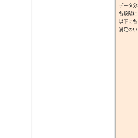
データ分
各段階に
以下に各
満足のい