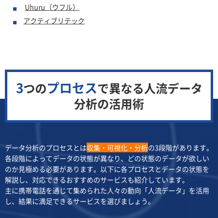
Uhuru（ウフル）
アクティブリテック
3
プロセス
つの
で異なる
人流データ
分析の活用術
データ分析のプロセスとは
収集・可視化・分析
の3段階があります。
各段階によってデータの状態が異なり、どの状態のデータが欲しい
のか見極める必要があります。以下に各プロセスとデータの状態を
解説し、対応できるおすすめのサービスも紹介しています。
主に携帯電話を通じて集められた人々の動向「人流データ」を活用
し、結果に満足できるサービスを選びましょう。