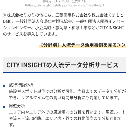
参照元：CITY INSIGHT公式サイト
（https://cityinsight.nightley.jp/posts-cases2/CaseStudy1）
※株式会社ミカミの他にも、三菱商事株式会社や株式会社くまもと
DMC、一般社団法人今帰仁村観光協会、一般社団法人関西イノベー
ションセンター、小豆島町・静岡県・和歌山市などがCITY INSIGHT
のサービスを導入しています。
【分野別】人流データ活用事例を見る＞＞
CITY INSIGHTの人流データ分析サービス
旅行行動分析
施設やスポット単位での分析が可能。当日までのデータで分析が
でき、リアルタイム性の高い時間帯分析にも対応しています。
周遊分析
エリア内やエリア外での周遊傾向の分析を行います。周遊ルート
や流入・流出経路、エリア内・外での移動傾向まで分析可能で
す。