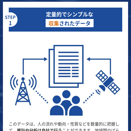
定量的でシンプルな
STEP
1
収集
されたデータ
このデータは、人の流れや動向・性質などを数量的に把握し
て、
推計や分析は自社で行う
ことができます。地域間のばら