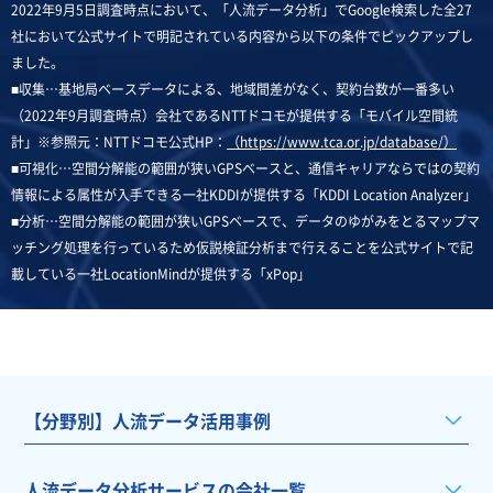
2022年9月5日調査時点において、「人流データ分析」でGoogle検索した全27
社において公式サイトで明記されている内容から以下の条件でピックアップし
ました。
■収集…基地局ベースデータによる、地域間差がなく、契約台数が一番多い
（2022年9月調査時点）会社であるNTTドコモが提供する「モバイル空間統
計」※参照元：NTTドコモ公式HP：
（https://www.tca.or.jp/database/）
■可視化…空間分解能の範囲が狭いGPSベースと、通信キャリアならではの契約
情報による属性が入手できる一社KDDIが提供する「KDDI Location Analyzer」
■分析…空間分解能の範囲が狭いGPSベースで、データのゆがみをとるマップマ
ッチング処理を行っているため仮説検証分析まで行えることを公式サイトで記
載している一社LocationMindが提供する「xPop」
【分野別】人流データ活用事例
人流データ分析サービスの会社一覧