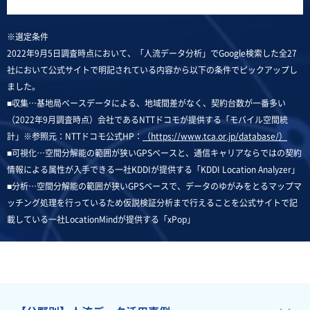
※選定条件
2022年9月5日調査時点において、「人流データ分析」でGoogle検索した全27
社において公式サイトで明記されている内容から以下の条件でピックアップし
ました。
■収集…基地局ベースデータによる、地域間差がなく、契約台数が一番多い
（2022年9月調査時点）会社であるNTTドコモが提供する「モバイル空間統
計」※参照元：NTTドコモ公式HP：
（https://www.tca.or.jp/database/）
■可視化…空間分解能の範囲が狭いGPSベースと、通信キャリアならではの契約
情報による属性が入手できる一社KDDIが提供する「KDDI Location Analyzer」
■分析…空間分解能の範囲が狭いGPSベースで、データのゆがみをとるマップマ
ッチング処理を行っているため仮説検証分析まで行えることを公式サイトで記
載している一社LocationMindが提供する「xPop」