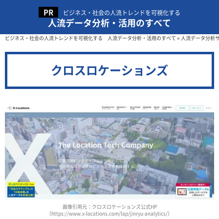
ビジネス・社会の人流トレンドを可視化する
人流データ分析・活用のすべて
ビジネス・社会の人流トレンドを可視化する 人流データ分析・活用のすべて
»
人流データ分析
クロスロケーションズ
画像引用元：クロスロケーションズ公式HP
（https://www.x-locations.com/lap/jinryu-analytics/）