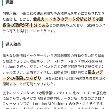
課題
創業以来、小田急線の鉄道利用客や近隣住民を中心に支持されてき
会員カードのみのデータ分析だけでは顧
た百貨店。しかし、
客像の理解が不十分である
との課題を抱えており、GIS等のシス
テム導入を検討していたそうです。
導入効果
膨大な位置情報ビッグデータから店舗利用客の行動や買い回り傾向
を確認できるとの理由から、クロスロケーションズのLocation AI
Platformを導入。結果、イベントごとの顧客傾向や各店舗のポテン
幅広いデ
シャルエリア、近隣オフィスビル勤務者の行動傾向など
ータの把握につながり
、消費者における自店舗の立ち位置を深く
理解することが可能となりました。
従来のシンプルなGIS（地理情報システム）に比べ、エリアの居住者
に留まらない細やかな消費者の動向をデータ分析可能なのがクロス
ロケーションズの「Location AI Platform」の強みと言えそうです。
このように、人流データ分析と一言で言っても、さまざまなサービ