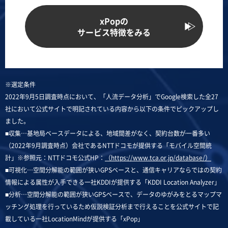
xPopの
サービス特徴をみる
※選定条件
2022年9月5日調査時点において、「人流データ分析」でGoogle検索した全27
社において公式サイトで明記されている内容から以下の条件でピックアップし
ました。
■収集…基地局ベースデータによる、地域間差がなく、契約台数が一番多い
（2022年9月調査時点）会社であるNTTドコモが提供する「モバイル空間統
計」※参照元：NTTドコモ公式HP：
（https://www.tca.or.jp/database/）
■可視化…空間分解能の範囲が狭いGPSベースと、通信キャリアならではの契約
情報による属性が入手できる一社KDDIが提供する「KDDI Location Analyzer」
■分析…空間分解能の範囲が狭いGPSベースで、データのゆがみをとるマップマ
ッチング処理を行っているため仮説検証分析まで行えることを公式サイトで記
載している一社LocationMindが提供する「xPop」