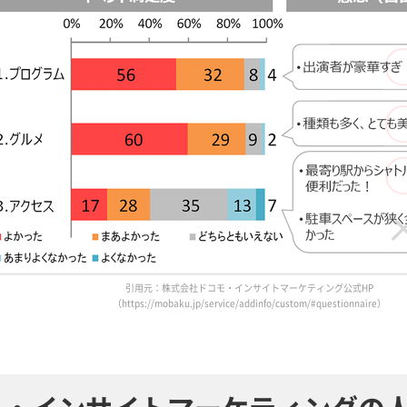
引用元：株式会社ドコモ・インサイトマーケティング公式HP
（https://mobaku.jp/service/addinfo/custom/#questionnaire）
モ・
インサイトマーケティングの