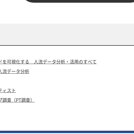
ドを可視化する 人流データ分析・活用のすべて
人流データ分析
ティスト
プ調査（PT調査）