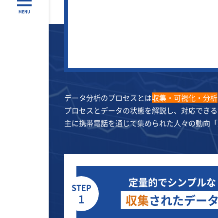
MENU
データ分析のプロセスとは
収集・可視化・分析
プロセスとデータの状態を解説し、対応できる
主に携帯電話を通じて集められた人々の動向「
定量的でシンプルな
STEP
1
収集
されたデー