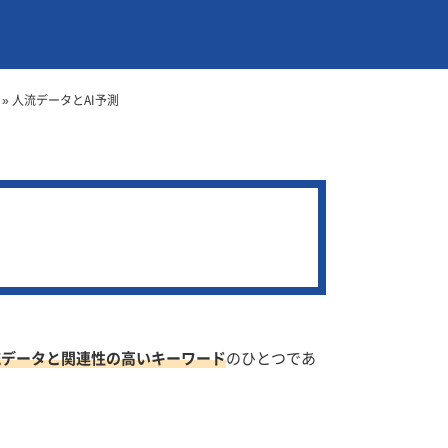
»
人流データとAI予測
流データと関連性の高いキーワード
のひとつであ