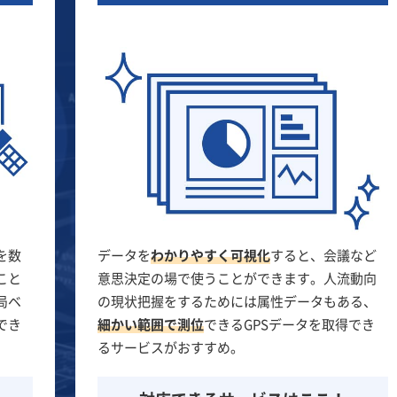
を数
データを
わかりやすく可視化
すると、会議など
こと
意思決定の場で使うことができます。人流動向
局ベ
の現状把握をするためには属性データもある、
でき
細かい範囲で測位
できるGPSデータを取得でき
るサービスがおすすめ。